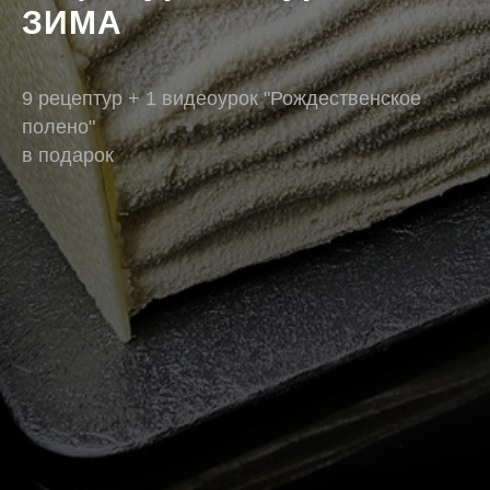
ЗИМА
9 рецептур + 1 видеоурок "Рождественское
полено"
в подарок